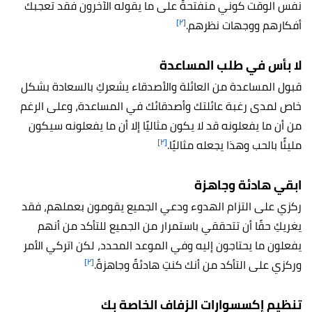
نفس الوقت كوني منفتحةً على ما يقوله الآخرون فقد تعجبك
[٢]
أفكارهم ووجهات نظرهم.
لا بأس في طلب المساعدة
قبول المساعدة من العائلة والأصدقاء يشعركِ بالسعادة بشكل
خاص لمدى رغبة عائلتك وأصدقائك في المساعدة، وعلى الرغم
من أن ما يفعلونه قد لا يكون مثاليًا إلا أن ما يفعلونه سيكون
[٢]
مليئًا بالحب وهذا يجعله مثاليًا.
ابقي هادئة وجاهزة
ركزي على التزام الهدوء ودعي الجميع يقومون بعملهم، فقد
يغريكِ حقًا أن تتحققي باستمرار من الجميع للتأكد من أنهم
يفعلون ما يحتاجون إليه وفي الموعد المحدد، لكن اتركي الأمر
[٢]
وركزي على التأكد من أنك كنتِ هادئةً وجاهزةً.
تنظيم إكسسوارات الزفاف الخاصة بك