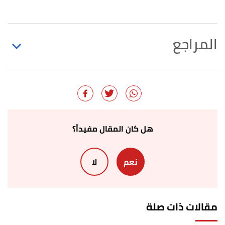
المراجع
أ
ب
,
"15 Must Read Tips For Your Wedding Day"
^
loveandlavender
, Retrieved 19/2/2022. Edited.
أ
ب
ت
Sarah (3/3/2020),
"BEST WEDDING DAY
^
ADVICE FROM REAL BRIDES"
,
magnetstreet
,
هل كان المقال مفيداً؟
Retrieved 19/2/2022. Edited.
نعم
لا
أ
ب
"10 Things to Do on the Morning of Your
^
Wedding"
,
theknot
, Retrieved 22/2/2022. Edited.
مقالات ذات صلة