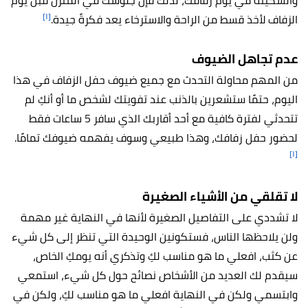
والسكينة في يوم زفافك، لذلك فإن جلوسك في المنزل قبل يوم
[١]
الزفاف لأخذ قسط من الراحة والاسترخاء يعد فكرةً جيدة.
عدم تجاهل الضيوف
من المهم محاولة التحدث مع جميع ضيوف حفل الزفاف في هذا
اليوم، حتمًا ستشعرين بالذنب عند تفويتك لشخص ما أو أنكِ لم
تتحدثي لفترة كافية مع أحد أقاربك الذي سافر 5 ساعات فقط
لحضور حفل زفافك، وهذا طبيعي وسوف يفهمه ضيوفك تمامًا.
[١]
لا تقلقي من الأشياء الصغيرة
لا تشددي على التفاصيل الصغيرة لأنها في النهاية غير مهمة
ولن يلاحظها الناس، فستكونين الوحيدة التي تنظر إلى كل شيء
عن كثب، افعلي ما هو مناسب لكِ وتذكري أنه يومكِ الخاص،
سيقدم لك العديد من الأشخاص نصائح حول كل شيء، استمعي
وابتسمي ولكن في النهاية افعلي ما هو مناسب لكِ، ولكن في