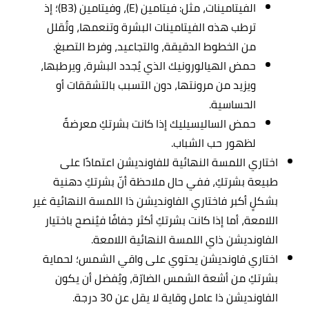
الفيتامينات، مثل: فيتامين (E)، وفيتامين (B3)؛ إذ
ترطب هذه الفيتامينات البشرة وتنعمها، وتُقلل
من الخطوط الدقيقة، والتجاعيد، وفرط التصبغ.
حمض الهيالورونيك الذي يُجدد البشرة، ويرطبها،
ويزيد من مرونتها، دون التسبب بالتشققات أو
الحساسية.
حمض الساليسيليك إذا كانت بشرتكِ معرضةً
لظهور حب الشباب.
اختاري اللمسة النهائية للفاونديشن اعتمادًا على
طبيعة بشرتكِ، ففي حال ملاحظة أنّ بشرتكِ دهنية
بشكلٍ أكبر فاختاري الفاونديشن ذا اللمسة النهائية غير
اللامعة، أما إذا كانت بشرتكِ أكثر جفافًا فيُنصح باختيار
الفاونديشن ذاي اللمسة النهائية اللامعة.
اختاري فاونديشن يحتوي على واقي الشمس؛ لحماية
بشرتكِ من أشعة الشمس الضارّة، ويُفضل أن يكون
الفاونديشن ذا عامل وقاية لا يقل عن 30 درجة.