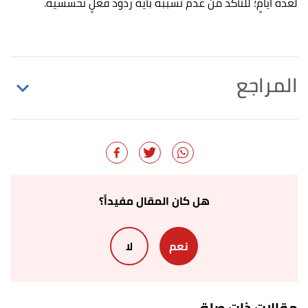
لعدة أيامٍ؛ للتأكد من عدم تسببه بأيّة ردود فعلٍ تحسسية.
المراجع
Lauren Sharkey (19/11/2020),
"Combination Skin?
↑
Here’s How to Identify and Create the Right
Routine"
,
healthline
, Retrieved 15/2/2021. Edited.
,
flormar
, Retrieved
"MAT TOUCH FOUNDATION"
↑
هل كان المقال مفيداً؟
14/2/2021. Edited.
نعم
لا
Esha Saxena (19/10/2020),
"10 Of The Best
↑
Foundations For Combination Skin"
,
stylecraze
,
Retrieved 14/2/2021. Edited.
مقالات ذات صلة