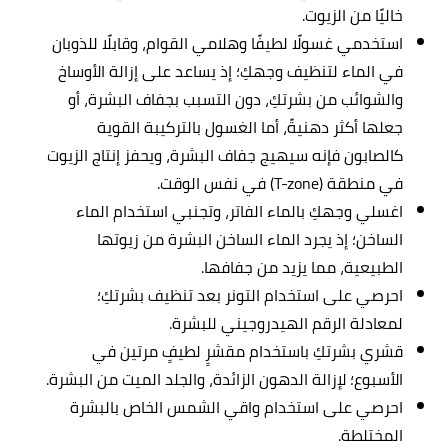
خاليًا من الزيوت.
استخدمي غسولًا لطيفًا وهلامي القوام، وقابلًا للذوبان
في الماء لتنظيف وجهكِ؛ إذ يساعد على إزالة الأوساخ
والشوائب من بشرتكِ، دون التسبب بجفاف البشرة، أو
جعلها أكثر دهنيةً، أما الغسول بالتركيبة القوية
كالصابون فإنه سيهيج جفاف البشرة، ويحفز إنتاج الزيوت
في منطقة (T-zone) في نفس الوقت.
اغسلي وجهكِ بالماء الفاتر، وتجنبي استخدام الماء
الساخن؛ إذ يجرد الماء الساخن البشرة من زيوتها
الطبيعية، مما يزيد من جفافها.
احرصي على استخدام التونر بعد تنظيف بشرتكِ؛
لمعادلة الرقم الهيدروجيني للبشرة.
قشري بشرتكِ باستخدام مقشرٍ لطيفٍ مرتين في
الأسبوع؛ لإزالة الدهون الزائدة، والجلد الميت من البشرة.
احرصي على استخدام واقي الشمس الخاص بالبشرة
المختلطة.