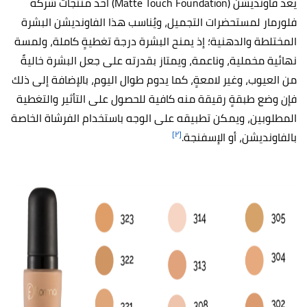
يعد فاونديشن (Matte Touch Foundation) أحد منتجات شركة
فلورمار لمستحضرات التجميل، ويُناسب هذا الفاونديشن البشرة
المختلطة والدهنية؛ إذ يمنح البشرة درجة تغطيةٍ كاملة، ولمسة
نهائية مخملية، وناعمة، ويمتاز بقدرته على جعل البشرة خاليةً
من العيوب، وغير لامعةٍ، كما يدوم طوال اليوم، بالإضافة إلى ذلك
فإن وضع طبقةٍ رقيقة منه كافية للحصول على التأثير والتغطية
المطلوبين، ويمكن تطبيقه على الوجه باستخدام الفرشاة الخاصة
[٢]
بالفاونديشن، أو الإسفنجة.