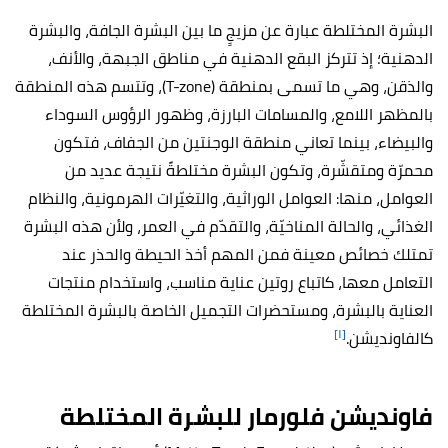
البشرة المختلطة عبارة عن مزيجٍ ما بين البشرة الجافة، والبشرة
الدهنية؛ إذ تتركز البقع الدهنية في مناطق الجبهة، والأنف،
والذقن، وهي ما تسمى بمنطقة (T-zone)، وتتسم هذه المنطقة
بالمظهر اللامع، والمسامات البارزة، وظهور الرؤوس السوداء
والبيضاء، بينما تعاني منطقة الوجنتين من الجفاف، فتكون
محمرّة ومتقشّرة، وتكون البشرة مختلطةً نتيجة عديد من
العوامل، منها: العوامل الوراثية، والتغيّرات الهرمونية، والنظام
الغذائي، والحالة المناخيّة، والتقدّم في العمر، ولأن هذه البشرة
تمتلك خصائص معينة فمن المهم أخذ الحيطة والحذر عند
التعامل معها، كاتباع روتين عناية مناسب، واستخدام منتجات
العناية بالبشرة، ومستحضرات التجميل الخاصة بالبشرة المختلطة
[١]
كالفاونديشن.
فاونديشن فلورمار للبشرة المختلطة