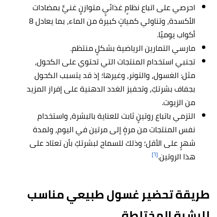
احرصي على اتباع نظامٍ غذائيٍ متوازنٍ غنيٍّ بمضادات
الأكسدة، وتناولي كمياتٍ كبيرة من الماء، بما يعادل 8
أكواب يوميًا.
مارسي التمارين الرياضية بشكلٍ منتظم.
تجنبي استخدام المنتجات التي تحتوي على الكحول،
مثل: الغسول، والتونر، وغيرها؛ إذ قد يتسبب الكحول
بجفاف بشرتكِ، وتحفيز الغدد الدهنية على إفراز المزيد
من الزيوت.
التزمي باتباع روتينٍ ثابت للعناية بالبشرة، واستخدام
نفس المنتجات من مرةٍ إلى مرتين في اليوم، ولمدة
شهرٍ على الأقل؛ وذلك للسماح لبشرتكِ بأن تعتاد على
[٦]
هذا الروتين.
طريقة تحضير غسول طبيعي مناسب
للبشرة المختلطة