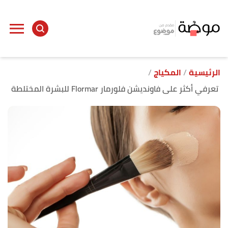
ا
إ
ا
الرئيسية
المكياج
تعرفي أكثر على فاونديشن فلورمار Flormar للبشرة المختلطة