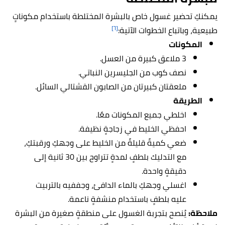
يمكنكِ تحضير غسول خاص بالبشرة المختلطة باستخدام مكوناتٍ
[٦]
طبيعية، وباتباع الخطوات الآتية:
المكونات
3 ملاعق كبيرة من العسل.
نصف كوب من الجليسرين النباتي.
ملعقتان كبيرتان من الصابون القشتالي السائل.
الطريقة
اخلطي جميع المكونات معًا.
احفظي الخليط في زجاجةٍ نظيفة.
ضعي كميةً قليلةً من الخليط على وجهكِ ورقبتكِ،
مع التدليك بلطفٍ لمدةٍ تتراوح بين 30 ثانية إلى
دقيقةٍ واحدة.
اغسلي وجهكِ بالماء الدافئ، وجففيه بالتربيت
عليه بلطفٍ باستخدام منشفةٍ ناعمة.
ملاحظة:
يُنصح بتجربة الغسول على منطقةٍ صغيرة من البشرة