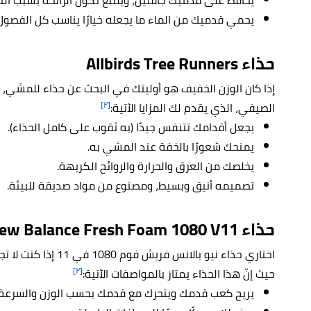
يحمي قدميك من الماء ما يجعله خيارًا يناسب كل الفصول
حذاء Allbirds Tree Runners
إذا كان الوزن الخفيف هو أوليتك في البحث عن حذاء للمشي، فأنت
[٢]
الصيفي، الذي يقدم لك المزايا الآتية:
يجعل أقدامك تتنفس جيدًا (به ثقوب على كامل الحذاء).
يمنحك شعورًا بالخفة عند المشي به.
يخلصك من العرق والحرارة والروائح الكريهة.
تصميمه أنيق وبسيط، ومصنوع من مواد صديقة للبيئة.
حذاء New Balance Fresh Foam 1080 V11
اختاري حذاء نيو بالان
[٢]
حيث إنّ هذا الحذاء يمتاز بالمواصفات الآتية:
يريح كعب قدمك ويتحرك مع قدمك بحسب الوزن والسرعة.