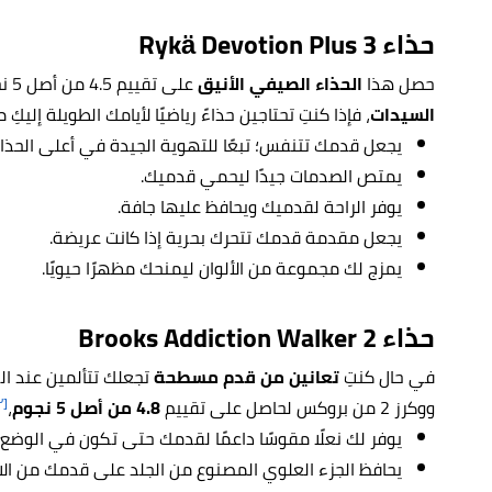
حذاء Rykä Devotion Plus 3
حصل هذا
الحذاء الصيفي الأنيق
على تقييم 4.5 من أصل 5 نجوم ضمن
السيدات
، فإذا كنتِ تحتاجين حذاءً رياضيًا لأيامك الطويلة إليكِ
يجعل قدمك تتنفس؛ تبعًا للتهوية الجيدة في أعلى الحذا
يمتص الصدمات جيدًا ليحمي قدميك.
يوفر الراحة لقدميك ويحافظ عليها جافة.
يجعل مقدمة قدمك تتحرك بحرية إذا كانت عريضة.
يمزج لك مجموعة من الألوان ليمنحك مظهرًا حيويًا.
حذاء Brooks Addiction Walker 2
في حال كنتِ
تعانين من قدم مسطحة
تجعلك تتألمين عند ال
[٢]
ووكرز 2 من بروكس لحاصل على تقييم
4.8 من أصل 5 نجوم
،
يوفر لك نعلًا مقوسًا داعمًا لقدمك حتى تكون في الوضع 
يحافظ الجزء العلوي المصنوع من الجلد على قدمك من الان