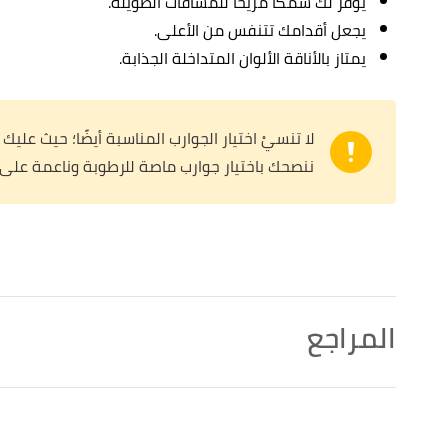
يوفر لك سمكًا مريحًا للمسافات الطويلة.
يجعل أقدامك تتنفس من الأعلى.
يمتاز بالأناقة الألوان المتداخلة الجذابة.
لا تنسيْ اختيار الجوارب المناسبة أيضًا؛ حيث علي
ننصحك باختيار جوارب ماصة للرطوبة وناعمة على
المراجع
,
solereview
, Retrieved 31/8/2022. Edited.
"Best running shoes for walking"
↑
أ
ب
ت
ث
ج
ح
,
verywellfit
, Retrieved
"The 10 Best Walking Shoes of 2022 for Any Distance"
^