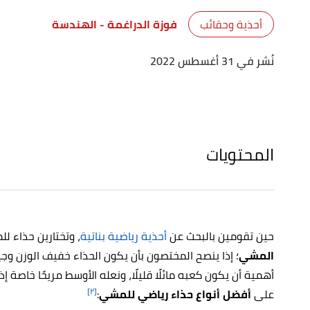
أحذية وحقائب
فوزة الدراغمة
- الهندسة
نُشر في 31 أغسطس 2022
المحتويات
حين تقومين بالبحث عن
أحذية رياضية بناتية
، وتختارين حذاء لل
المشي
؛ إذا ينصح المختصون بأن يكون الحذاء خفيف الوزن و
أهمية أن يكون كعبه مائلًا قليلًا، ونعله الأوسط مريحًا خاصة إذا
[٢]
على
أفضل أنواع حذاء رياضي للمشي
: