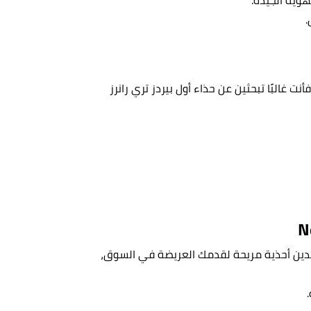
.
 غالبًا تبحثين عن حذاء أول بيردز تري رانرز
س فريش فوم 1080 في 11 إذا كنت لا تجدين أحذية مريحة لقدمك العريضة في السوق،