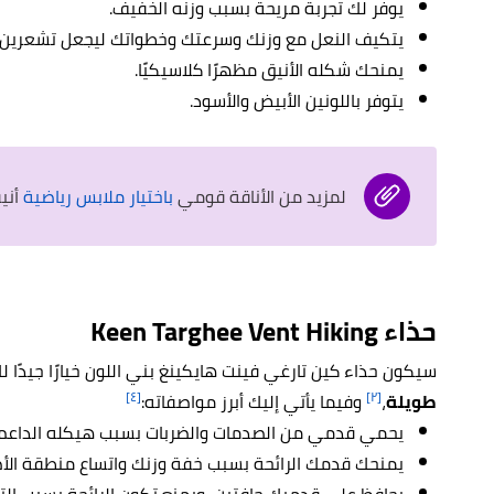
يوفر لك تجربة مريحة بسبب وزنه الخفيف.
يتكيف النعل مع وزنك وسرعتك وخطواتك ليجعل تشعرين با
يمنحك شكله الأنيق مظهرًا كلاسيكيًا.
يتوفر باللونين الأبيض والأسود.
لمزيد من الأناقة قومي
باختيار ملابس رياضية
أني
حذاء Keen Targhee Vent Hiking
سيكون حذاء كين تارغي فينت هايكينغ بني اللون خيارًا جيدًا ل
[٤]
[٢]
طويلة
،
وفيما يأتي إليك أبرز مواصفاته:
يحمي قدمي من الصدمات والضربات بسبب هيكله الداعم.
يمنحك قدمك الرائحة بسبب خفة وزنك واتساع منطقة الأص
يحافظ على قدميك جافتين، ويمنع تكون الرائحة بسبب الت