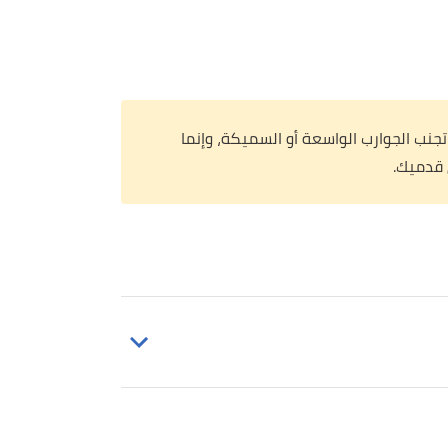
ك تجنب الجوارب الواسعة أو السميكة، وإنما
 قدميك.