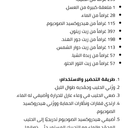
1 ملعقة كبيرة من العسل.
28 غراماً من الماء.
115 غراماً من هيدروكسيد الصوديوم.
397 غراماً من زيت زيتون.
198 غراماً من زيت جوز الهند.
113 غراماً من زيت دوار الشمس.
57 غراماً من زبدة الشيا.
57 غراماً من زيت اللوز الحلو.
طريقة التحضير والاستخدام:
وزّني الحليب وجمّديه طوال الليل.
ضعي الحليب في وعاء عازل للحرارة وأضيفي له الماء.
ارتدي قفازات ونظّارات الحماية ووزّني هيدروكسيد
الصوديوم.
أضيفي هيدروكسيد الصوديوم تدريجيًا إلى الحليب
المجمّد والماء مع التحريك المستمر حتّى ذوبانها.