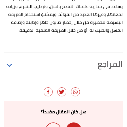
يساعد في محاربة علامات التقدم بالسن، وترطيب البشرة، وزيادة
لمعانها، وغيرها العديد من الفوائد، ويمكنكِ استخدام الطريقة
البسيطة لتحضيره من خلال إحضار صابون جاهز وإذابته وإضافة
العسل والحليب له، أو من خلال الطريقة العلمية الدقيقة.
المراجع
,
divascancook
,
"Nourishing Milk & Honey Soap"
↑
Retrieved 23/3/2022. Edited.
"Milk and Honey Soap (Cold Process vs Hot
↑
Process)"
,
thenerdyfarmwife
, Retrieved 9/3/2022.
هل كان المقال مفيداً؟
Edited.