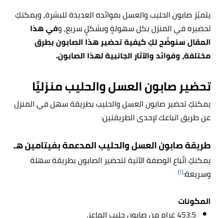
يتميّز صابون الحليب والعسل بفوائده العديدة للبشرة، ويمكنكِ
تحضيره في المنزل بكل سهولةٍ وبشكلٍ سريع، و
في هذا
المقال سنوضّح لكِ كيفية تحضير هذا الصابون بطرق
مختلفة، وفوائد والآثار الجانبية لهذا الصابون.
تحضير صابون العسل والحليب منزليًا
يمكنكِ تحضير صابون العسل والحليب بطريقة سهل في المنزل
عن طريق اتباعك لإحدى الطريقتين:
طريقة صابون العسل والحليب المدعمة بفيتامين هـ
يمكنكِ اتّباع الوصفة الآتية لتحضير الصابون بطريقة سهلة
[١]
وسريعة:
المكونات
453.5 غرام من صابون حليب الماعز.