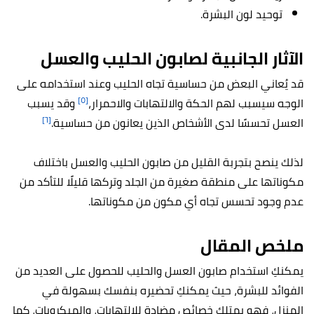
توحيد لون البشرة.
الآثار الجانبية لصابون الحليب والعسل
قد يُعاني البعض من حساسية تجاه الحليب وعند استخدامه على
[٥]
الوجه سيسبب لهم الحكة والالتهابات والاحمرار،
وقد يسبب
[٦]
العسل تحسسًا لدى الأشخاص الذين يعانون من حساسية.
لذلك ينصح بتجربة القليل من صابون الحليب والعسل باختلاف
مكوناتها على منطقة صغيرة من الجلد وتركها قليلًا للتأكد من
عدم وجود تحسس تجاه أي مكون من مكوناتها.
ملخص المقال
يمكنكِ استخدام صابون العسل والحليب للحصول على العديد من
الفوائد للبشرة، حيث يمكنكِ تحضيره بنفسك بسهولة في
المنزل، فهو يمتلك خصائص مضادة للالتهابات، والميكروبات، كما