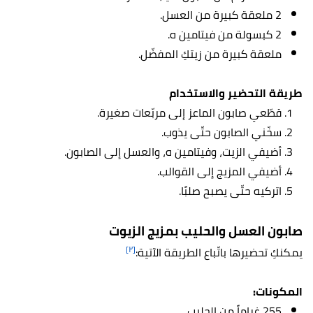
2 ملعقة كبيرة من العسل.
2 كبسولة من فيتامين ه.
ملعقة كبيرة من زيتكِ المفضّل.
طريقة التحضير والاستخدام
قطّعي صابون الماعز إلى مربّعات صغيرة.
سخّني الصابون حتّى يذوب.
أضيفي الزيت، وفيتامين ه، والعسل إلى الصابون.
أضيفي المزيج إلى القوالب.
اتركيه حتّى يصبح صلبًا.
صابون العسل والحليب بمزيج الزيوت
[٢]
يمكنكِ تحضيرها باتّباع الطريقة الآتية:
المكونات:
255 غراماً من الحليب.