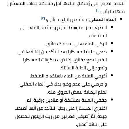
تتعدد الطرق التي يُمكنكِ اتباعها لحل مشكلة جفاف المسكارا،
[١]
منها ما يأتي:
[٢]
الماء المغلي
:
يستخدم باتباع ما يأتي:
أحضري قدرًا متوسط الحجم واملئيه بالماء حتى
المنتصف.
اتركي الماء يغلي لمدة 3 دقائق.
ضعي علبة المسكارا بعد التأكد من إغلاقها في
القدر لبضع دقائق، إذ تذوب مكونات المسكارا
وتعود إلى الحالة السائلة.
أخرجي العلبة من الماء باستخدام الملقط،
واحرصي على عدم وضع يدكِ في الماء المغلي؛
لمنع الإصابة ببعض الحروق منه.
جففي العلبة بمنشقة أو مناديل ورقية، ثم
اختبري المسكارا على يدكِ؛ للتأكد من أنّها أصبحت
جيدةً، ثمّ أضيفي قطرتين من زيت الزيتون للحصول
على نتائج أفضل.