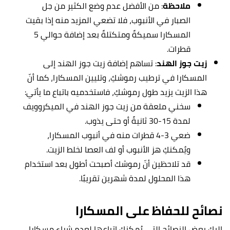
ملاحظة
: من الأفضل عدم وضع الكثير من جل
الصبار في الأنبوب، فلا تضعي المزيد منه إذا بقيت
المسكارا سميكةً ومتكتلةً بعد إضافة حوالي 5
قطرات.
زيت جوز الهند
:
تساهم إضافة زيت جوز الهند إلى
المسكارا في ترطيب رموشكِ، وتليين المسكارا، كما أنّ
هذا الزيت يزيد طول رموشكِ، فاستخدميه باتباع ما يأتي:
سخني ملعقة من زيت جوز الهند في الميكروويف
لمدة 15-30 ثانيةً أو حتى يذوب.
ضعي 3-4 قطرات منه في أنبوب المسكارا،
ويُمكنكِ هز الأنبوب أو لف العصا لخلط الزيت.
قد تلاحظين أنّ رموشك أصبحت أطول بعد استخدام
هذا المحلول لمدة شهرين تقريبًا.
نصائح للحفاظ على المسكارا
إليكِ بعض النصائح التي يُمكنكِ اتباعها لعدم شراء مسكارا