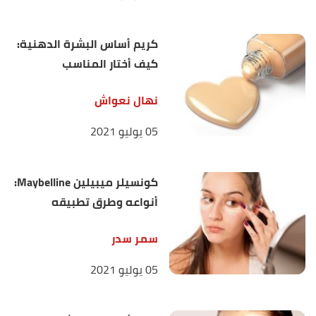
كريم أساس البشرة الدهنية:
كيف أختار المناسب
نهال نعواش
05 يوليو 2021
كونسيلر ميبيلين Maybelline:
أنواعه وطرق تطبيقه
سمر سدر
05 يوليو 2021