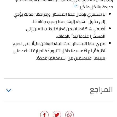
[٣]
جديدة بشكل متكرر:
لا تستمري بإدخال عصا المسكارا وإخراجها؛ فذلك يؤدي
إلى دخول الهواء إليها، مما يسبب جفافها.
أضيفي 4-5 قطرات من قطرة ترطيب العين إلى
المسكارا عندما تبدأ بالجفاف.
مرري عصا المسكارا تحت الماء الساخن قليلًا حتى تصبح
نظيفةً، ثم اغمسيها داخل الأنبوب؛ فالحرارة تساعد على
تليينها، فتتمكنين من استعمالها مجددًا.
المراجع
Avipsha Sengupta (26/8/2020),
"50 Makeup Tips
↑
You Have To Know"
,
stylecraze
, Retrieved