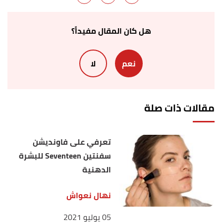
21/12/2020. Edited.
,
wikihow
,
"How to Save a Dry Mascara"
↑
هل كان المقال مفيداً؟
13/10/2019, Retrieved 21/12/2020. Edited.
نعم
لا
,
"How to Get the Most Out of Your Mascara"
↑
wikihow
, 13/1/2020, Retrieved 21/12/2020. Edited.
مقالات ذات صلة
تعرفي على فاونديشن
سفنتين Seventeen للبشرة
الدهنية
نهال نعواش
05 يوليو 2021