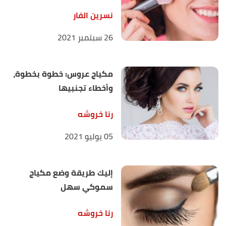
نسرين الفار
أ
ب
ت
All She Things,
"simple-eye-makeup-tricks"
,
^
allshethings
, Retrieved 16/12/2020. Edited.
26 سبتمبر 2021
مكياج عروس: خطوة بخطوة،
وأخطاء تجنبيها
رنا خروشه
05 يوليو 2021
إليك طريقة وضع مكياج
سموكي سهل
رنا خروشه