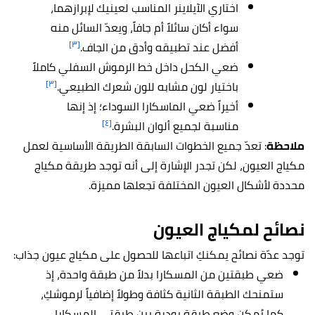
اختاري الآيلاينر المناسب لعينيك لإبرازهما،
سواء أكان سائلاً أم جافاً، ويعدّ السائل منه
[٣]
أفضل عند تطبيقه وأدق من الجاف.
ضعي الكحل داخل خط الرموش السفلي كاملاً
[٣]
باختيار لون مشابه للون شعرك الطبيعي.
أخيراً ضعي الماسكارا السوداء؛ إذ إنها
[٤]
مناسبة لجميع ألوان البشرة.
ملاحظة
: تعدّ جميع الخطوات السابقة الطريقة الأساسية لعمل
مكياج العيون، لكن تجدر الإشارة إلى أنه توجد طريقة مكياج
محددة لأشكال العيون المختلفة تجعلها مميزة.
نصائح لمكياج العيون
توجد عدّة نصائح يمكنكِ اتباعها للحصول على مكياج عيون جذاب:
ضعي طبقتين من المسكارا بدلاً من طبقة واحدة، إذ
ستمنحك الطبقة الثانية كثافة وطولاً إضافياً لرموشكِ،
كما يُمكن وضع طبقة بودرة بين طبقتي المسكارا