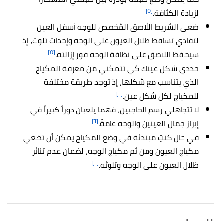
[٥]
لزيادة الكثافة.
ضعي الشريط اللّاصق المُخصص للوجه أسفل العين
لتفادي تساقط ظلال العيون على الوجه وإحداث تلوث، إذ
[٥]
سيحافظ اللاصق على نظافة الوجه فور إزالته.
حددي شكل عينك كي تتمكني من معرفة المكياج
الذي يتناسب مع شكلها، إذ توجد طريقة مختلفة
[٦]
للمكياج لكل شكل عين.
لا تتجاهلي رسم الحاجبين، فهما يلعبان دوراً كبيراً في
[٦]
إبراز جمال العينين والوجه عامةً.
في حال كنتِ مبتدئة في وضع المكياج يمكن أن تضعي
مكياج العيون ومن ثم مكياج الوجه، لضمان عدم تناثر
[٦]
ظلال العيون على الوجه وتلوثه.