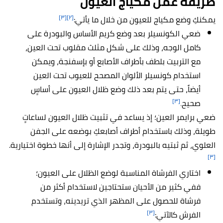
طريقة عمل مكياج العيون
[٣]
[٢]
يمكنكِ وضع مكياج للعيون من خلال ما يأتي:
ضعي الكونسيلر بعد وضع كريم الأساس والبودرة على
كامل الوجه، وذلك على شكل مثلث مقلوب تحت العين،
مع التربيت بلطف بأطراف الأصابع أو بإسفنجة، ويمكن
استخدام كونسيلر الألوان المصحح للعيوب تحت العين
أيضاً، حتى يتم بعد ذلك وضع ظلال العيون على أساسٍ
[٣]
صحيح
.
ضعي برايمر العين؛ إذ يساعد في تثبيت ظلال العيون لساعاتٍ
طويلة، وذلك باستخدام أطراف أصابعكِ بوضعه على الجفن
العلوي، ثم ثبتيه بالبودرة، وتجدر الإشارة إلى أنها خطوة اختيارية.
[٣]
اختاري الفرشاة المناسبة لوضع الظلال على العيون؛
ففي كثير من الأحيان ستحتاجين لاستخدام أكثر من
فرشاة للحصول على المظهر الذي تريدينه، وتستخدم
[٣]
الفرش كالآتي: