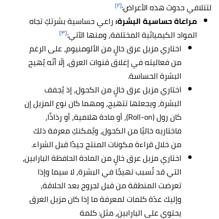
[٢]
لتتلافي حدوث هذه الأعراض:
مراعاة حساسية البشرة:
راعي حساسية بشرتكِ تجاه
[٣]
المواد الكيميائية المختلفة، ومنها الآتي:
اختاري مزيل عرق خالٍ من الألومنيوم، على الرغم
من فعاليته في إغلاق قنوات العرق، إلّا أنّه يُهيج
البشرة الحساسة.
اختاري مزيل عرق خالٍ من الكحول، إذ يُجفف
البشرة، ويجعلها تتهيج، ومهما كان نوع المزيل إن
كان رول (Roll-on)، أو مادة هلامية، أو رذاذًا،
فاختاريه خاليًا من الكحول، ويُمكنكِ معرفة ذلك
من خلال قراءة مكونات المنتج جيدًا قبل الشراء.
اختاري مزيل عرق خالٍ من المادة الحافظة البارابين،
التي قد تُسبب تهيجًا في البشرة، لا سيما وإذا
تعرضت المنطقة من قبل لجروح بعد الحلاقة،
وإليك عدّة كلمات لمعرفة ما إذا كان مزيل العرق
يحتوي على البارابين، مثل: كلمة