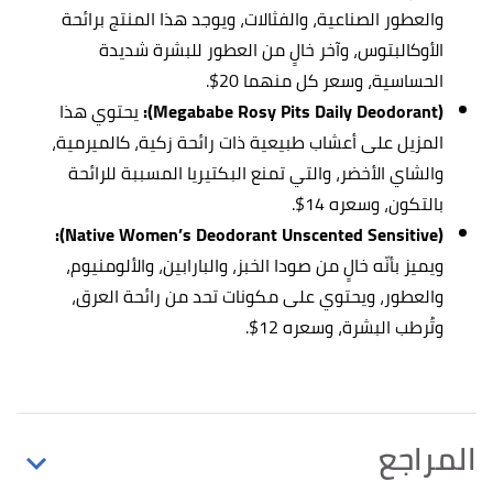
والعطور الصناعية، والفثالات، ويوجد هذا المنتج برائحة
الأوكالبتوس، وآخر خالٍ من العطور للبشرة شديدة
الحساسية، وسعر كل منهما 20$.
(Megababe Rosy Pits Daily Deodorant):
يحتوي هذا
المزيل على أعشاب طبيعية ذات رائحة زكية، كالميرمية،
والشاي الأخضر، والتي تمنع البكتيريا المسببة للرائحة
بالتكون، وسعره 14$.
(Native Women’s Deodorant Unscented Sensitive):
ويميز بأنّه خالٍ من صودا الخبز، والبارابين، والألومنيوم،
والعطور، ويحتوي على مكونات تحد من رائحة العرق،
وتُرطب البشرة، وسعره 12$.
المراجع