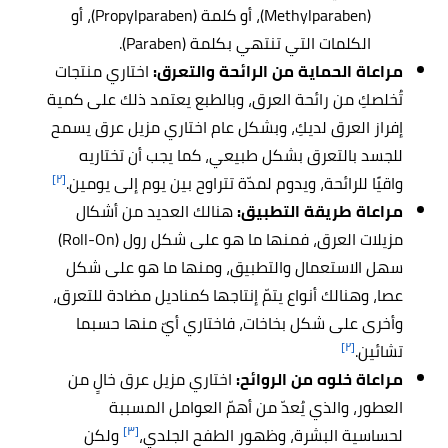
(Methylparaben)، أو كلمة (Propylparaben)، أو
الكلمات التي تنتهي بكلمة (Paraben).
مراعاة الحماية من الرائحة والتعرق:
اختاري منتجات
تُخلصكِ من رائحة العرق، وبالطبع يعتمد ذلك على كمية
إفراز العرق لديكِ، وبشكل عام اختاري مزيل عرق يسمح
للجسد بالتعرق بشكل طبيعي، كما يجب أن تختاريه
[٢]
واقيًا للرائحة، ويدوم لمدّة تتراوح بين يوم إلى يومين.
مراعاة طريقة التطبيق:
هنالك العديد من أشكال
مزيلات العرق، فمنها ما هو على شكل رول (Roll-On)
سهل الاستعمال والتطبيق، ومنها ما هو على شكل
عصا، وهنالك أنواع يتمّ إنتاجها كمناديل مضادة للتعرق،
وأخرى على شكل بخاخات، فاختاري أيّ منها حسبما
[٢]
تشائين.
مراعاة خلوه من الروائح:
اختاري مزيل عرق خالٍ من
العطور، والذي يُعدّ من أهمّ العوامل المسببة
[٣]
لحساسية البشرة، وظهور الطفح الجلدي،
ولكن