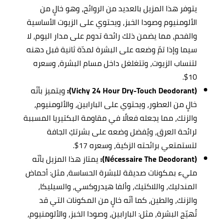
يتوفر هذا المزيل بالعديد من الروائح، وهو خالٍ من
الألومنيوم وصودا الخبز، ويحتوي على الزيوت الأساسية
والفحم، مما يضمن ذلك رائحة تدوم على مدار اليوم، لا
سيما وإذا تمّ وضعه على البشرة لمدّة ثانية قبل دهنه
لتنساب الزيوت، وتتغلغل داخل مسام البشرة، وسعره
10$.
(Vichy 24 Hour Dry-Touch Deodorant):
ويتميز بأنّه
خالٍ من العطور، ويحتوي على البارابين، والألومنيوم،
والزنك، مما يجعله فعالًا في مقاومة البكتيريا المسببة
لرائحة العرق، ويُفضل وضعه على بشرتكِ الجافة
لتستمتعي برائحته الزكية، وسعره 17$.
(Nécessaire The Deodorant):
يمتاز هذا المزيل بأنّه
مليء بمكونات صديقة للبشرة الحساسة، مثل: أحماض
المندليك، واللاكتيك، وألفا هيدروكسي، والسيليكا،
والزنك، والطين، كما أنّه خالٍ من المكونات التي قد
تُهيّج البشرة، مثل: البارابين، وصودا الخبز، والألومنيوم،