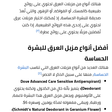
هنالك أنواع من مزيلات العرق تحتوي على روائح
طبيعية كالمسك، أو الفواكه، أو الزهور، والتي تُعدّ
صديقة للبشرة الحساسة، إذ يُمكنك اختيار مزيلات عرق
تحتوي على إحدى هذه الروائح الطبيعية، إذا كنتِ
[٢]
تُفضلين مزيلًا يحتوي على روائح عطرة.
أفضل أنواع مزيل العرق للبشرة
الحساسة
هنالك العديد من أنواع مزيلات العرق التي تناسب
البشرة
[٤]
الحساسة
، منها على سبيل الذكر لا الحصر:
(Dove Advanced Care Sensitive Antiperspirant
Deodorant):
يتميز بأنّه خالٍ من الكحول، ولكنه يحتوي
على الألومنيوم، ويجعل مزيل العرق هذا البشرة ناعمة،
ورطبة، ويبقى مفعوله لمدّة يومين، وسعره 6$.
(Schmidt’s Natural Deodorant in Geranium Flower):