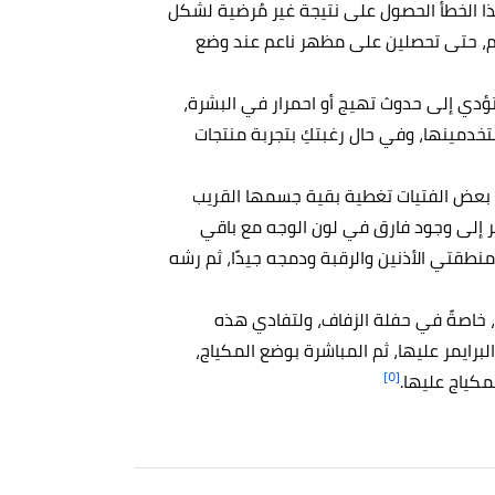
ا الخطأ الحصول على نتيجة غير مُرضية لشكل
وم، حتى تحصلين على مظهر ناعم عند وضع
تؤدي إلى حدوث تهيج أو احمرار في البشرة،
دمينها، وفي حال رغبتكِ بتجربة منتجات
عض الفتيات تغطية بقية جسمها القريب
مر إلى وجود فارق في لون الوجه مع باقي
منطقتي الأذنين والرقبة ودمجه جيدًا، ثم رشه
 خاصةً في حفلة الزفاف، ولتفادي هذه
برايمر عليها، ثم المباشرة بوضع المكياج،
[٥]
كياج عليها.