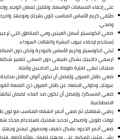
على إخفاء المسامات الواسعة، وتقليل لمعان الوجه، وإخ
طبّقي كريم الأساس المناسب للون بشرتكِ ونوعها، وا
وصحي.
ضعي الكونسيلر أسفل العينين وفي المناطق التي ترغبين 
يُستخدم لإخفاء عيوب البشرة والهالات السوداء.
ثبتي الكونسيلر وكريم الأساس بالبودرة ولكن دون المبالغ
ارسمي حاجبيكِ بشكل طبيعي دون السعي لتغيير شكلها أو
منتجات تبقى لفترة طويلة على الحاجبين وثابتة.
ضعي ظلال العيون، ويُفضل أن تكون ألوان الظلال محايدة
عيونكِ، وحاولي الابتعاد عن ظلال العيون ذي اللمعة القوي
ضعي المسكارا، ويُفضل أن تكون ضد الماء؛ لضمان ثباته
الاصطناعية.
رطبي شفاهكِ ثم ضعي أحمر الشفاه المناسب مع لون ظلال
لوقت طويل، واضبطي تحديد شفتيكِ باستخدام محدّد شفا
ضعي أحمر الخدود بشكل خفيف ومدموج، ليمنح وجهكِ لونًا
رشي مثبت المكياج على وجهك لضمان بقائه لأطول فترة