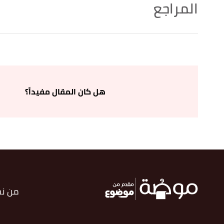
المراجع
,
brides
, Retrieved 27/12/2020. Edited.
"17 Tips If You're Doing Your Own Wedding-Day Makeup"
↑
,
bridalguide
, Retrieved 27/12/2020. Edited.
"25 Biggest Makeup Mistakes Brides Make"
↑
أ
ب
,
stylecaster
, Retrieved 27/12/2020.
"10 Makeup Mistakes to Avoid On Your Wedding Day"
^
هل كان المقال مفيداً؟
Edited.
أ
ب
,
brides
, Retrieved
"17 Common Mistakes Makeup Artists Make on Brides, According to Pros"
^
27/12/2020. Edited.
,
foreverbride
, Retrieved 27/12/2020. Edited.
"Common Wedding Makeup Mistakes Brides Make"
↑
من ن