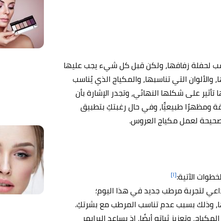
اسب لحفلة زفافها، ولكن قبل كل شيء يجب عليها
 والألوان التي تناسبها، والمكياج الذي يُناسب
تأثير على شكلها النهائي، وتجدر الإشارة بأن
 ومظهرًا طبيعيًّا، وفي حال رغبتكِ بتطبيق
الصحيحة لعمل مكياج العروس.
[١]
طوات الآتية:
 داعي لتجربة مرطب جديد في هذا اليوم؛
، وذلك بسبب عدم تناسب المرطب مع بشرتكِ.
ياج، وتعزيز ثباته أيضًا، إذ يساعد البرايمر