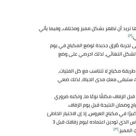
ها تريد أن تظهر بشكل مميز ومختلف، وفيما يأتي
[٢]
:
 تجربة طُرق جديدة لوضع المكياج في يوم
 الشكل النهائي، لذلك احرصي على وضع
طريقة مكياج لا تتناسب مع كل الفتيات،
فك ستبقى معكِ مدى الحياة، لذلك ضعي
بل الزفاف مكلفًا نوعًا ما، ولكنه ضروري
ياج وضمان النتيجة قبل يوم الزفاف.
يرًا في مكياج العروس، إذ إن الاختيار الخاطئ
للّون قد يؤثر على كامل المظهر، ويُنصح تجريب كريم الأساس الذي تودين اعتماده ليوم زفافك قبل 3
[٣]
 المميز.