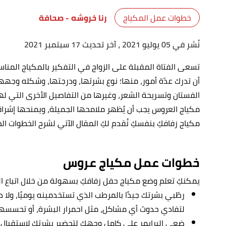
خطوات عمل المكياج
رنا خروشه
- صحافة
نُشر في 05 يوليو 2021
، آخر تحديث 17 سبتمبر 2021
تسعى الفتاة المقبلة على الزواج في التفكير بالمكياج المن
أن تدرك عدّة أمور، منها؛ نوع بشرتها، ودرجتها، وشكله وجهها،
الفستان وتسريحة الشعر، وغيرها من التفاصيل الأخرى التي لها 
مكياج العروس يجب أن يُظهر ملامحها الجميلة، ويمنحها إشراقة
مكياج زفافكِ بنفسكِ نُقدم لكِ المقال الآتي لشرح الخطوات 
خطوات عمل مكياج عروس
يمكنكِ تعلم وضع مكياج حفل زفافكِ بسهولة من خلال اتباع الخ
رطّبي بشرتك جيدًا بالمرطب الذي تستخدمينه يوميًا، ولا
لتفادي حدوث أي مشاكل، مثل احمرار البشرة، أو تحسسها
ضعي البرايمر على كامل وجهكِ لتحضير بشرتكِ لاستقبال المك