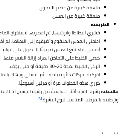
ملعقة كبيرة من عصير الليمون.
ملعقة كبيرة من العسل.
الطريقة:
قشري البطاطا وابرشيها، ثم اعصريها لاستخراج الماء
اطحني العدس المنقوع وأضيفيه إلى البطاطا، ثم أ
أضيفي ماء نقع العدس تدريجيًّا للحصول على قوام 
ضعي الخليط على الأماكن المراد إزالة الشعر منها.
اتركي الخليط لمدة 20-30 دقيقةً أو حتى يجفّ.
افركيه بحركات دائرية بلطف، ثم اغسلي وجهكِ بالماء ا
كرري هذه الخطوات مرة أو مرتين أسبوعيًّا.
ملاحظة:
بشرة الوجه أكثر حساسيةً من بشرة الجسم، لذلك عند
[٨]
وترطيبه بالمرطب المناسب لنوع البشرة.