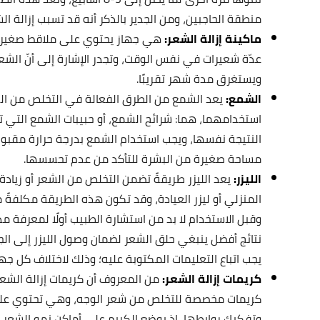
منطقة الحاجبين، ومن الجدير بالذكر أنه قد تسبب إزالة 
ماكينة إزالة الشعر:
هي جهاز يحتوي على ملاقط صغيرة ت
عدّة شعيرات في نفس الوقت، وتجدر الإشارة إلى أنّ الشعر
ويستغرق مدة شهر تقريبًا.
الشمع:
يعد الشمع من الطرق الفعالة في التخلص من الش
استخدامهما، هما: شرائح الشمع، أو حبيبات الشمع التي تذ
النتيجة نفسها، ويجب استخدام الشمع بدرجة حرارة مقبولة
مساحة صغيرة من البشرة للتأكد من عدم تحسسها.
الليزر:
يعد الليزر طريقةً تضمن التخلص من الشعر أو زيادة 
المنزلي أو ليزر العيادة، وقد تكون هذه الطريقة مكلفةً م
وقبل الاستخدام لا بد من استشارة الطبيب أولًا لمعرفة م
نتائج أفضل ينبغي حلق الشعر لضمان وصول الليزر إلى الجذ
يجب اتباع التعليمات المكتوبة عليه؛ وذلك لاختلاف كل جهاز
كريمات إزالة الشعر:
من المعروف أن كريمات إزالة الشع
كريمات مخصصة للتخلص من شعر الوجه، وهي تحتوي على
وتفكيك روابطها، إذ يوضع الكريم على أماكن نمو الشعر غ