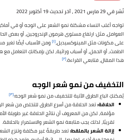
نُشر في 29 مارس 2021
، آخر تحديث 19 أكتوبر 2022
تواجه أغلب النساء مشكلة نمو الشعر على الوجه أو في أماكن
العوامل، مثل: ارتفاع مستوى هرمون الإندروجين، أو بعض الحالا
[١]
على مكونات مثل المينوكسيديل،
ومن الأسباب أيضًا تغير مس
الطمث، أو الحمل، أو أسباب وراثية، لكن بإمكانكِ التعامل م
[٢]
هذا المقال، فتابعي القراءة.
التخفيف من نمو شعر الوجه
[٣]
يُمكنكِ اتباع الطرق الآتية للتخفيف من نمو شعر الوجه:
الحلاقة
:
تعد الحلاقة من أسرع الطرق للتخلص من شعر ال
مؤلمة، لكن من المعروف أن نتائج الحلاقة غير طويلة الأم
تقريبًا، لذلك يجب متابعة نمو الشعر والاستمرار بالحلاقة.
إزالة الشعر بالملقط:
تعد طريقةً غير مكلفة وتنزع الشع
نموها مرة أخرى لما يصل إلى 3-8 أ