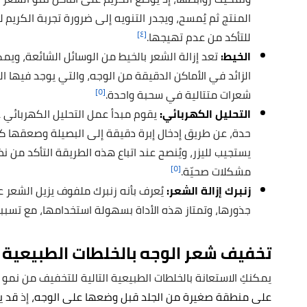
المنتج ثم يُمسح، ويجدر التنويه إلى ضرورة تجربة الكري
[٤]
للتأكد من عدم تهيجها.
الخيط:
تعد إزالة الشعر بالخيط من الوسائل الشائعة، وي
الزائد في الأماكن الدقيقة من الوجه، والتي يوجد فيها ال
[٥]
شعرات متتالية في سحبة واحدة.
التحليل الكهربائي:
يقوم مبدأ عمل التحليل الكهربائي 
حدة، عن طريق إدخال إبرة دقيقة إلى البصيلة وصعقها كهربا
يستجيب لليزر، ويُنصح عند اتباع هذه الطريقة التأكد من نظ
[٥]
مشكلات صحيّة.
زنبرك إزالة الشعر:
يُعرف بأنه زنبرك ملفوف يزيل الشعر ع
جذورها، وتمتاز هذه الأداة بسهولة استخدامها، مع تسببه
تخفيف شعر الوجه بالخلطات الطبيعية
يمكنكِ الاستعانة بالخلطات الطبيعية التالية للتخفيف من نمو
على منطقة صغيرة من الجلد قبل وضعها على الوجه،
إذ
قد ي