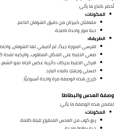
تُحضر باتباع ما يأتي:
المكونات:
ملعقتان كبيرتان من دقيق الشوفان الناعم.
حبة موز واحدة ناضجة.
الطريقة:
اهرسي الموزة جيدًا، ثم أضيفي لها الشوفان، واخلطي
ضعي الخليط على المكان المطلوب، واتركيه لمدة 15 دقيقةً أو حتى يجف.
افركي الخليط بحركات دائرية عكس اتجاه نمو الشعر.
اغسلي وجهكِ بالماء البارد.
كرري هذه الوصفة مرة واحدة أسبوعيًّا.
وصفة العدس والبطاطا
تتضمن هذه الوصفة ما يأتي:
المكونات:
ربع كوب من العدس المنقوع لليلة كاملة.
حبة بطاطا واحدة.