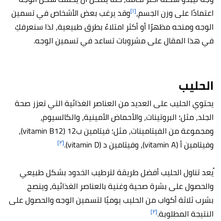
[١]
اعتمادًا على وزن الجسم،
وقد يرغب بعض الأشخاص في تسمين
الوجه ومنحه مظهرًا أو أكثر امتلاءً بطرق طبيعية، لذا سنعرفكِ
في هذا المقال على مشروبات تساعد في تسمين الوجه.
الحليب
يحتوي الحليب على العديد من العناصر الغذائية التي تعزز صحة
الجلد، مثل؛ البروتينات، والأحماض الأمينية، والكالسيوم،
ومجموعة من الفيتامينات، مثل؛ فيتامين ب12 (vitamin B12)،
[٢]
وفيتامين أ (vitamin A)، وفيتامين د (vitamin D).
ُيعد تناول الحليب أفضل طريقة لترطيب الخدود بشكل طبيعي
والحصول على بشرة صحية وغنية بالعناصر الغذائية، وينصح
بشرب ثلاثة أكواب من الحليب يوميًا لتسمين الوجه والحصول على
[٢]
النتيجة المطلوبة.