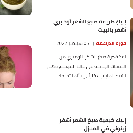
إليكِ طريقة صبغ الشعر أومبري
أشقر بالبيت
فوزة الدراغمة
|
05 سبتمبر 2022
تعدّ فكرة صبغ الشكر الأومبري من
الصيحات الجديدة في عالم الموضة، فهي
تشبه الهايلايت قليلًا، إلا أنها تمنحك...
إليكِ كيفية صبغ الشعر أشقر
زيتوني في المنزل