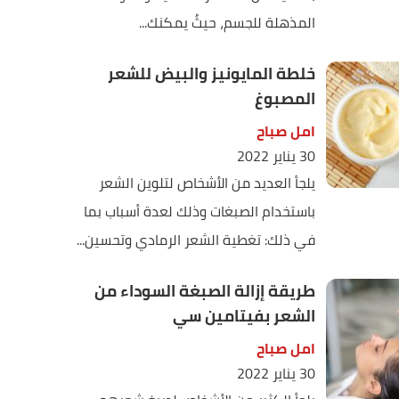
المذهلة للجسم، حيثُ يمكنك...
خلطة المايونيز والبيض للشعر
المصبوغ
امل صباح
30 يناير 2022
يلجأ العديد من الأشخاص لتلوين الشعر
باستخدام الصبغات وذلك لعدة أسباب بما
في ذلك: تغطية الشعر الرمادي وتحسين...
طريقة إزالة الصبغة السوداء من
الشعر بفيتامين سي
امل صباح
30 يناير 2022