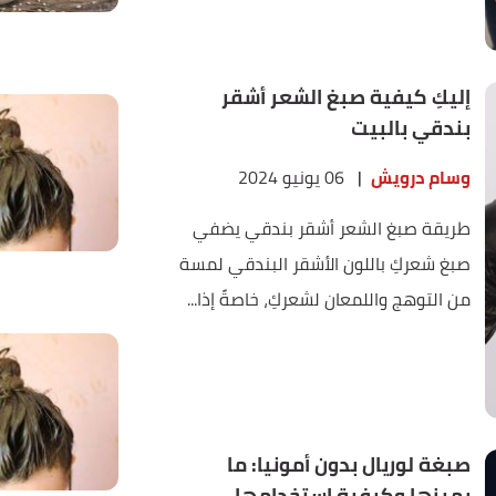
إليكِ كيفية صبغ الشعر أشقر
بندقي بالبيت
وسام درويش
|
06 يونيو 2024
طريقة صبغ الشعر أشقر بندقي يضفي
صبغ شعركِ باللون الأشقر البندقي لمسة
من التوهج واللمعان لشعركِ، خاصةً إذا...
صبغة لوريال بدون أمونيا: ما
يميزها وكيفية استخدامها