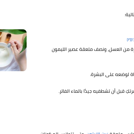
لية:
[٢]
[
ة من العسل، ونصف ملعقة عصير الليمون
ة لوضعه على البشرة.
حليب، ملعقة
زيت الزيتون
، حتى تتجانس المكونات،