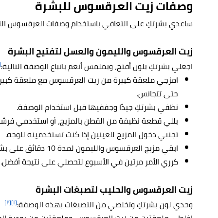
وصفات زيت العرقسوس للبشرة
ساعدي بشرتكِ على التعافي باستخدام وصفات العرقسوس التا
زيت العرقسوس والليمون والعسل لتفتيح البشرة
١]
اجعلي بشرتكِ بلون أفتح، وبملمس أنعم باتباع الوصفة التالية:
امزجي ملعقة كبيرة من زيت العرقسوس مع ملعقة كبير
حتى تتجانس.
نظفي بشرتكِ جيدًا وجففيها قبل استخدام الوصفة.
بللي قطعة نظيفة من القطن بالمزيج، أو استخدمي فرشا
تجنبي دخول المزيج للعينين إذا كنت تستخدمينه للوجه.
ابقي مزيج العرقسوس والليمون لمدة 10 دقائق على بشرتكِ قبل أن تشطفيه جيدًا بالماء الفاتر.
كرري الأمر مرتين في الأسبوع لتحصلي على نتيجة أفضل.
زيت العرقسوس والحليب لتصبغات البشرة
[٢]
[١]
وحدي لون بشرتكِ وتخلصي من التصبغات بهذه الوصفة:
اخلطي ملعقتين من زيت العرقسوس، وملعقتين من بودرة ال