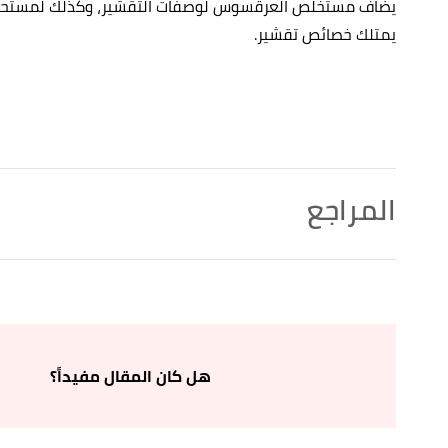
يضاف مستخلص العرقسوس لوصفات التقشير، وكذلك لمستحضرات ا
يمتلك خصائص تقشير.
المراجع
أ
ب
,
urbanskinrx
, Retrieved 5/5/2024.
"how to use licorice root extract for hyperpigmentation"
^
Edited.
أ
ب
ت
,
littleextralove
, Retrieved 5/5/2024.
"Licorice Root: 6 Skin Benefits and How to Use It"
^
Edited.
هل كان المقال مفيداً؟
,
thejbeautycollection
, Retrieved
"5 Skincare benefits of licorice root extract (glycyrrhizinate)"
↑
5/5/2024. Edited.