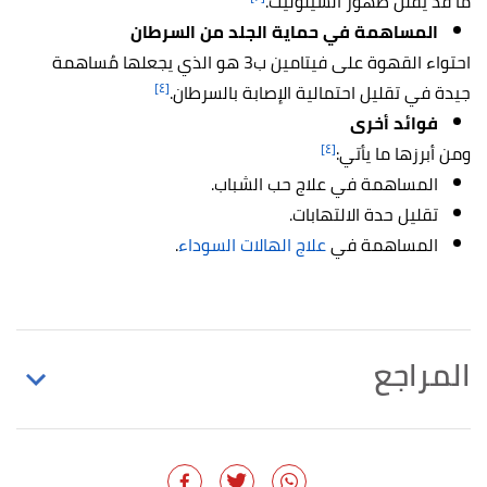
ما قد يُقلل ظهور السيلوليت.
المساهمة في حماية الجلد من السرطان
احتواء القهوة على فيتامين ب3 هو الذي يجعلها مُساهمة
[٤]
جيدة في تقليل احتمالية الإصابة بالسرطان.
فوائد أخرى
[٤]
ومن أبرزها ما يأتي:
المساهمة في علاج حب الشباب.
تقليل حدة الالتهابات.
المساهمة في
علاج الهالات السوداء
.
المراجع
أ
ب
,
"Does Coffee Have Any Benefits for Your Skin?"
^
healthline
, Retrieved 19/6/2022. Edited.