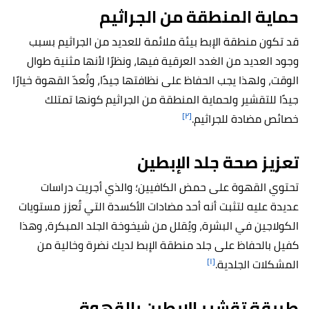
حماية المنطقة من الجراثيم
قد تكون منطقة الإبط بيئة ملائمة للعديد من الجراثيم بسبب
وجود العديد من الغدد العرقية فيها، ونظرًا لأنها مثنية طوال
الوقت، ولهذا يجب الحفاظ على نظافتها جيدًا، وتُعدّ القهوة خيارًا
جيدًا للتقشير ولحماية المنطقة من الجراثيم كونها تمتلك
[٢]
خصائص مضادة للجراثيم.
تعزيز صحة جلد الإبطين
تحتوي القهوة على حمض الكافيين؛ والذي أجريت دراسات
عديدة عليه لتثبت أنه أحد مضادات الأكسدة التي تُعزز مستويات
الكولاجين في البشرة، ويُقلل من شيخوخة الجلد المبكرة، وهذا
كفيل بالحفاظ على جلد منطقة الإبط لديك نضرة وخالية من
[١]
المشكلات الجلدية.
طريقة تقشير الإبطين بالقهوة