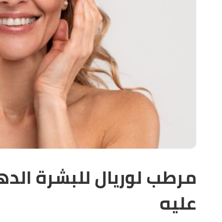
مرطب لوريال للبشرة الده
عليه