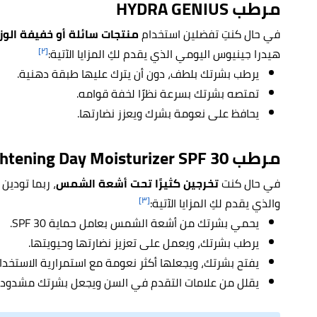
مرطب HYDRA GENIUS
في حال كنتِ تفضلين استخدام
منتجات سائلة أو خفيفة الوز
[٢]
هيدرا جينيوس اليومي الذي يقدم لكِ المزايا الآتية:
يرطب بشرتك بلطف، دون أن يترك عليها طبقة دهنية.
تمتصه بشرتك بسرعة نظرًا لخفة قوامه.
يحافظ على نعومة بشرك ويعزز نضارتها.
مرطب Bright Reveal Brightening Day Moisturizer SPF 30
في حال كنت
تخرجين كثيرًا تحت أشعة الشمس
، ربما تودين 
[٣]
والذي يقدم لكِ المزايا الآتية:
يحمي بشرتك من أشعة الشمس بعامل حماية SPF 30.
يرطب بشرتك، ويعمل على تعزيز نضارتها وحيويتها.
يفتح بشرتك، ويجعلها أكثر نعومة مع استمرارية الاستخدا
يقلل من علامات التقدم في السن ويجعل بشرتك مشدودة وأ