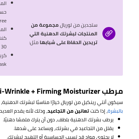
الم
ee).
ستجدين من لوريال
مجموعة من
المنتجات لبشرتك الدهنية التي
تريدين الحفاظ على شبابها
مثل:
30).
sk).
مرطب Anti-Wrinkle + Firming Moisturizer
سيكون أنتي رينكيل من لوريال خيارًا مناسبًا لبشرتك الدهني
بالبشرة
، إذا كنت
تعانين من التجاعيد
، وذلك لأنه يقدم العديد
يرطب بشرتك الدهنية بلطف، دون أن يترك ملمسًا دهنيًا.
يقلل من التجاعيد في بشرتك، ويساعد على شدها.
لا يحتوي مواد قد تسبب الحساسية أو التهيج لبشرتك.