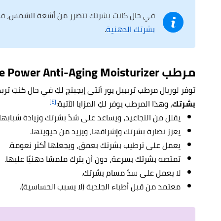
في حال كانت بشرتك تتضرر من أشعة الشمس، فم
بشرتك الدهنية
.
مرطب Triple Power Anti-Aging Moisturizer
توفر لوريال مرطب تريبيل بور أنتي إيجينج لكِ في حال كنتِ تري
[٤]
بشرتك
، وهذا المرطب يوفر لكِ المزايا الآتية:
يقلل من التجاعيد، ويساعد على شدّ بشرتك وزيادة شبابها.
يعزز نضارة بشرتك وإشراقها، ويزيد من حيويتها.
يعمل على ترطيب بشرتك بعمق، ويجعلها أكثر نعومة.
تمتصه بشرتك بسرعة، دون أن يترك ملمسًا دهنيًا عليها.
لا يعمل على سدّ مسام بشرتك.
معتمد من قبل أطباء الجلدية (لا يسبب الحساسية).