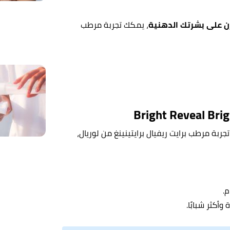
ن على بشرتك الدهنية
، يمكك تجربة مرطب
تجربة مرطب برايت ريفيال برايتينينغ من لوريال،
م.
كثر شبابًا.