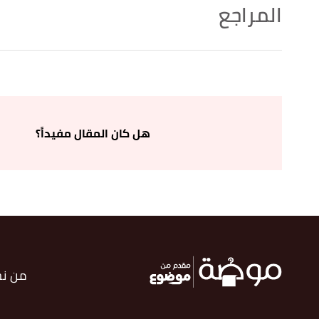
المراجع
,
lorealparisusa.com
, Retrieved 20/11/2022. Edited.
"Moisturizing Face Cream & Face Lotion"
↑
,
walmart.com
, Retrieved 20/11/2022. Edited.
"L'Oreal Paris Hydra Genius Daily Liquid Care "
↑
,
walgreens.com
, Retrieved 20/11/2022. Edited.
"Bright Reveal SPF 30 Moisturizer"
↑
هل كان المقال مفيداً؟
,
ulta.com
, Retrieved
"Revitalift Triple Power Anti-Aging Moisturizer - Fragrance Free"
↑
20/11/2022. Edited.
,
lorealparisusa.com
, Retrieved 20/11/2022. Edited.
"Anti-Wrinkle Firming Moisturizer"
↑
من ن