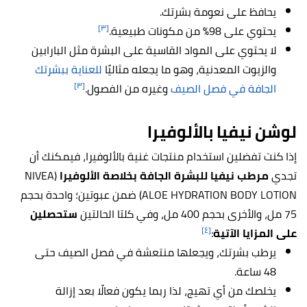
يحافظ على نعومة بشرتك.
[٣]
يحتوي على 98% من مكونات طبيعية.
لا يحتوي على المواد القاسية على البشرة مثل البارابين
والزيوت المعدنية، وهو ما يجعله مثاليًا
للعناية ببشرتك
[٣]
الجافة في فصل الصيف
وغيره من الفصول.
لوشن نيفيا بالألوفيرا
إذا كنت تفضلين استخدام منتجات غنية بالألوفيرا، فيمكنك أن
تجدي
مرطب نيفيا للبشرة الجافة بخلاصة الألوفيرا
(NIVEA
ALOE HYDRATION BODY LOTION) ضمن عبوتين؛ واحدة بحجم
75 مل، والأخرى بحجم 400 مل، وفي كلتا الحالتين
ستحصلين
[٤]
على المزايا الآتية
:
يرطب بشرتك، ويجعلها منتعشة في فصل الصيف حتى
48 ساعة.
يخلصك من أي تهيج، لذا ربما يكون فعالًا بعد إزالة