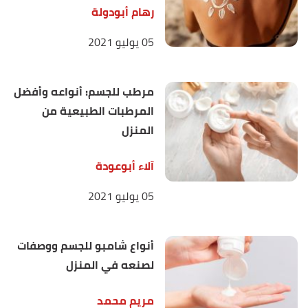
Nourishment Body Lotion"
,
beautycrew.com.au
,
رهام أبودولة
Retrieved 22/2/2023. Edited.
05 يوليو 2021
,
nivea.in
,
"EXPRESS HYDRATION BODY LOTION"
↑
Retrieved 22/2/2023. Edited.
مرطب للجسم: أنواعه وأفضل
المرطبات الطبيعية من
المنزل
آلاء أبوعودة
05 يوليو 2021
أنواع شامبو للجسم ووصفات
لصنعه في المنزل
مريم محمد