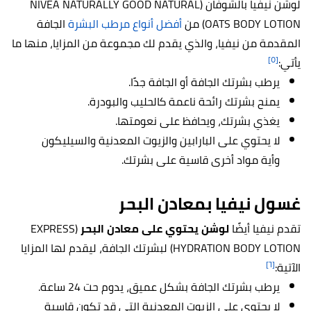
لوشن نيفيا بالشوفان (NIVEA NATURALLY GOOD NATURAL
OATS BODY LOTION) من
أفضل أنواع مرطب البشرة
الجافة
المقدمة من نيفيا، والذي يقدم لك مجموعة من المزايا، منها ما
[٥]
يأتي:
يرطب بشرتك الجافة أو الجافة جدًا.
يمنح بشرتك رائحة ناعمة كالحليب والبودرة.
يغذي بشرتك، ويحافظ على نعومتها.
لا يحتوي على البارابين والزيوت المعدنية والسيليكون
وأية مواد أخرى قاسية على بشرتك.
غسول نيفيا بمعادن البحر
تقدم نيفيا أيضًا
لوشن يحتوي على معادن البحر
(EXPRESS
HYDRATION BODY LOTION) لبشرتك الجافة، ليقدم لها المزايا
[٦]
الآتية:
يرطب بشرتك الجافة بشكل عميق، يدوم حت 24 ساعة.
لا يحتوي على الزيوت المعدنية التي قد تكون قاسية